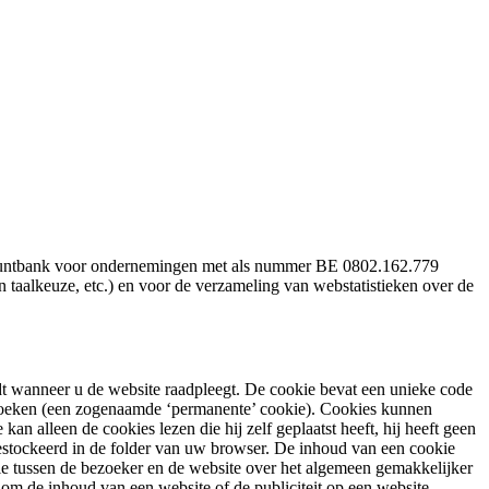
ispuntbank voor ondernemingen met als nummer BE 0802.162.779
 taalkeuze, etc.) en voor de verzameling van webstatistieken over de
dt wanneer u de website raadpleegt. De cookie bevat een unieke code
bezoeken (een zogenaamde ‘permanente’ cookie). Cookies kunnen
 alleen de cookies lezen die hij zelf geplaatst heeft, hij heeft geen
estockeerd in de folder van uw browser. De inhoud van een cookie
tie tussen de bezoeker en de website over het algemeen gemakkelijker
om de inhoud van een website of de publiciteit op een website