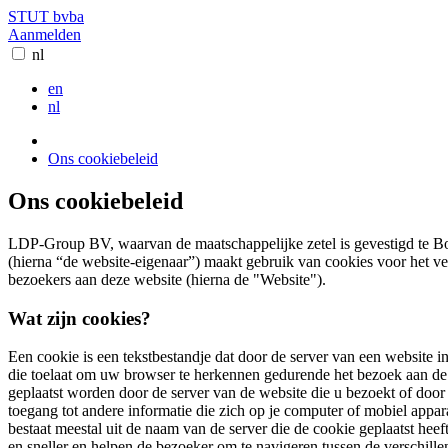
STUT bvba
Aanmelden
nl
en
nl
Ons cookiebeleid
Ons cookiebeleid
LDP-Group BV, waarvan de maatschappelijke zetel is gevestigd te B
(hierna “de website-eigenaar”) maakt gebruik van cookies voor het ve
bezoekers aan deze website (hierna de "Website").
Wat zijn cookies?
Een cookie is een tekstbestandje dat door de server van een website
die toelaat om uw browser te herkennen gedurende het bezoek aan de
geplaatst worden door de server van de website die u bezoekt of door 
toegang tot andere informatie die zich op je computer of mobiel app
bestaat meestal uit de naam van de server die de cookie geplaatst he
en sneller en helpen de bezoeker om te navigeren tussen de verschil