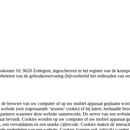
oskouter 10, 9620 Zottegem, ingeschreven in het register van de kru
rbeteren van de gebruikerservaring (bijvoorbeeld het onthouden van een
 in de browser van uw computer of op uw mobiel apparaat geplaatst wor
 website (een zogenaamde ‘session’ cookie) of bij latere, herhaalde 
partners waarmee deze website samenwerkt. De server van een website kan
araat bevindt. Cookies worden op uw computer of uw mobiel apparaat g
eft, een vervaldatum en een unieke cijfercode. Cookies maken de interac
lende onderdelen van een website. Cookies kunnen ook gebruikt worden 