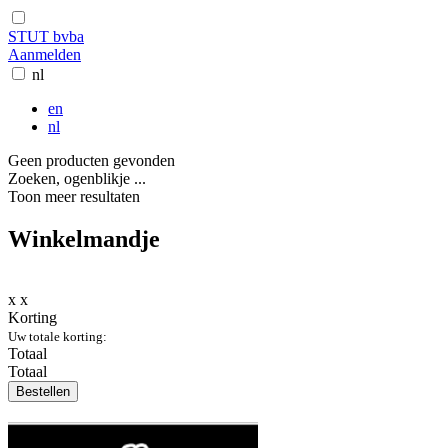
STUT bvba
Aanmelden
nl
en
nl
Geen producten gevonden
Zoeken, ogenblikje ...
Toon meer resultaten
Winkelmandje
x
x
Korting
Uw totale korting:
Totaal
Totaal
Bestellen